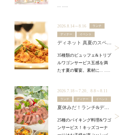
... .....
2026.8.14～8.16
ランチ
ディナー
イベント
ディネット 真夏のスペシャルビュッフェ
35種類のビュッフェ&トリプ
ルワゴンサービス五感を満
たす夏の饗宴。素材に... .....
2026.7.18～7.20、8.8～8.11
ランチ
ディナー
イベント
夏休みだ！ランチ&ディナーバイキング
25種のバイキング料理&ワゴ
ンサービス！キッズコーナ