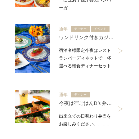
ーにはお子様が喜ぶハンバ
ーガ... .....
通年
ディナー
イベント
ワンドリンク付きカジュアルディナーセット
宿泊者様限定今夜はレスト
ランバーディネットで一杯
選べる軽食ディナーセット...
.....
通年
ディナー
今夜は宿ごはんD’s 弁当BOX
出来立ての日替わり弁当を
お楽しみください。... .....