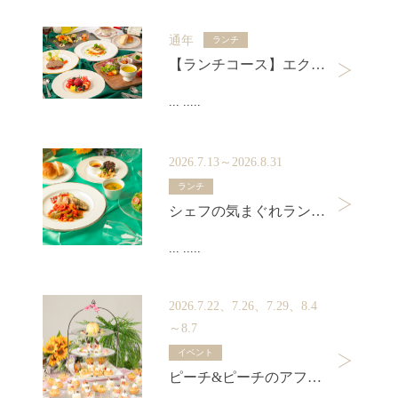
通年
ランチ
【ランチコース】エクラ ～Éclat～ 平日限定 選べるメインディッシュ
... .....
2026.7.13～2026.8.31
ランチ
シェフの気まぐれランチセット
... .....
2026.7.22、7.26、7.29、8.4
～8.7
イベント
ピーチ&ピーチのアフタヌーンティー