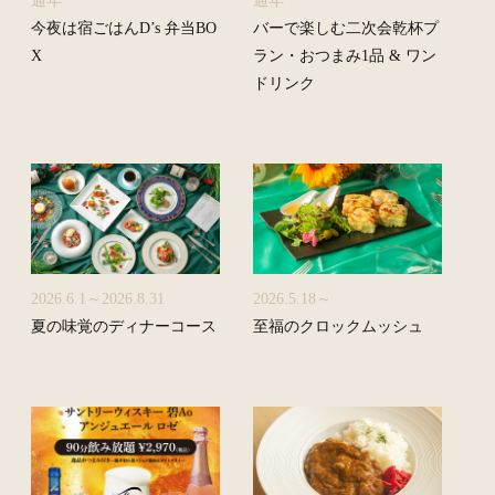
通年
通年
今夜は宿ごはんD’s 弁当BO
バーで楽しむ二次会乾杯プ
X
ラン・おつまみ1品 & ワン
ドリンク
2026.6.1～2026.8.31
2026.5.18～
夏の味覚のディナーコース
至福のクロックムッシュ