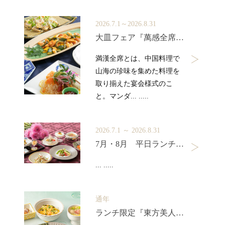
2026.7.1～2026.8.31
大皿フェア『萬感全席』 -まんかんぜんせき-
満漢全席とは、中国料理で
山海の珍味を集めた料理を
取り揃えた宴会様式のこ
と。マンダ... .....
2026.7.1 ～ 2026.8.31
7月・8月 平日ランチ限定コース『春夏秋冬』
... .....
通年
ランチ限定『東方美人ランチ』