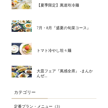
【夏季限定】萬達玲冷麺
7月・8月『盛夏の旬菜コース』
トマト冷やし坦々麺
大皿フェア『萬感全席』 -まんか
んぜ...
カテゴリー
定番プラン・メニュー（
3
）