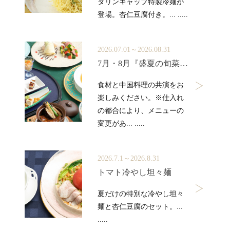
ダリンキャップ特製冷麺が
登場。杏仁豆腐付き。... .....
2026.07.01～2026.08.31
7月・8月『盛夏の旬菜コース』
食材と中国料理の共演をお
楽しみください。※仕入れ
の都合により、メニューの
変更があ... .....
2026.7.1～2026.8.31
トマト冷やし坦々麺
夏だけの特別な冷やし坦々
麺と杏仁豆腐のセット。...
.....