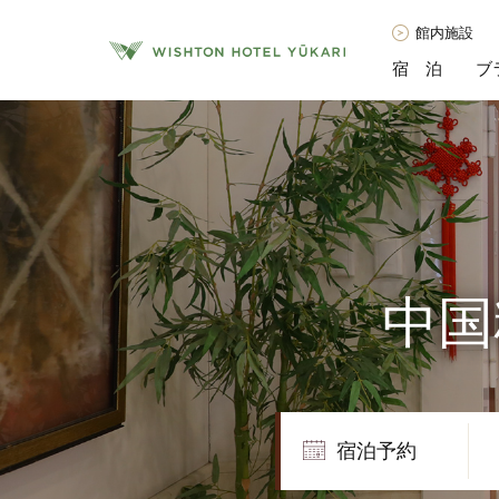
館内施設
宿 泊
ブ
中国
宿泊予約