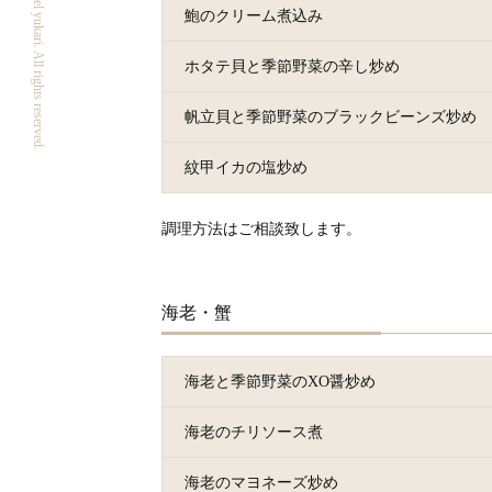
Copyright 2019 Wishton hotel yukari. All rights reserved.
鮑のクリーム煮込み
ホタテ貝と季節野菜の辛し炒め
帆立貝と季節野菜のブラックビーンズ炒め
紋甲イカの塩炒め
調理方法はご相談致します。
海老・蟹
海老と季節野菜のXO醤炒め
海老のチリソース煮
海老のマヨネーズ炒め