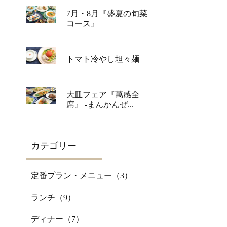
7月・8月『盛夏の旬菜
コース』
トマト冷やし坦々麺
大皿フェア『萬感全
席』 -まんかんぜ...
カテゴリー
定番プラン・メニュー（
3
）
ランチ（
9
）
ディナー（
7
）