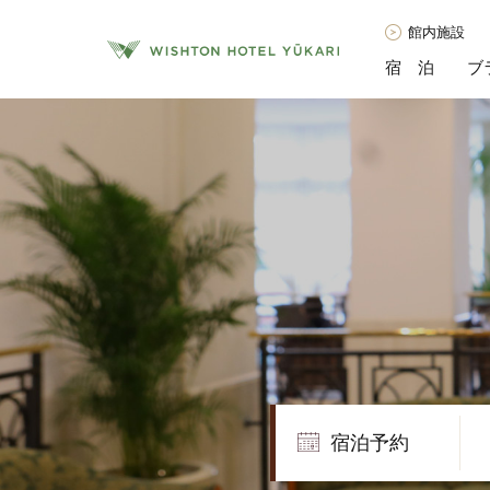
館内施設
宿 泊
ブ
宿泊予約