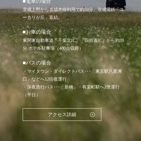
■電車の場合
京成上野から京成本線利用で約50分。京成電鉄「ユ
ーカリが丘」直結。
■お車の場合
東関東自動車道「千葉北IC」「四街道IC」から約20
分 ホテル駐車場（400台収容）
■バスの場合
・マイタウン・ダイレクトバス･･･「東京駅八重洲
口」などへ12往復運行
・深夜急行バス･･･「新橋」・有楽町駅へ2便運行
（平日）
アクセス詳細