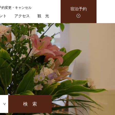
予約変更・キャンセル
宿泊予約
ント
アクセス
観 光
検 索