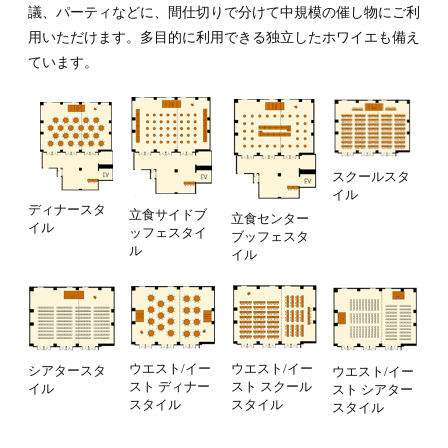
議、パーティなどに、間仕切りで分けて中規模の催し物にご利
用いただけます。多目的に利用できる独立したホワイエも備え
ています。
スクールスタ
イル
ディナースタ
立食サイドブ
立食センター
イル
ッフェスタイ
ブッフェスタ
ル
イル
ウエスト/イー
ウエスト/イー
シアタースタ
ウエスト/イー
スト スクール
スト ディナー
イル
スト シアター
スタイル
スタイル
スタイル